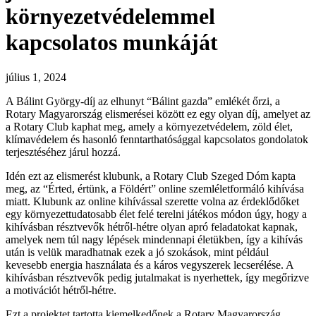
környezetvédelemmel
kapcsolatos munkáját
július 1, 2024
A Bálint György-díj az elhunyt “Bálint gazda” emlékét őrzi, a
Rotary Magyarország elismerései között ez egy olyan díj, amelyet az
a Rotary Club kaphat meg, amely a környezetvédelem, zöld élet,
klímavédelem és hasonló fenntarthatósággal kapcsolatos gondolatok
terjesztéséhez járul hozzá.
Idén ezt az elismerést klubunk, a Rotary Club Szeged Dóm kapta
meg, az “Érted, értünk, a Földért” online szemléletformáló kihívása
miatt. Klubunk az online kihívással szerette volna az érdeklődőket
egy környezettudatosabb élet felé terelni játékos módon úgy, hogy a
kihívásban résztvevők hétről-hétre olyan apró feladatokat kapnak,
amelyek nem túl nagy lépések mindennapi életükben, így a kihívás
után is velük maradhatnak ezek a jó szokások, mint például
kevesebb energia használata és a káros vegyszerek lecserélése. A
kihívásban résztvevők pedig jutalmakat is nyerhettek, így megőrizve
a motivációt hétről-hétre.
Ezt a projektet tartotta kiemelkedőnek a Rotary Magyarország