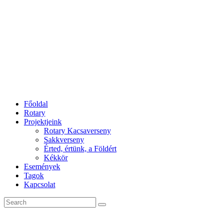
Főoldal
Rotary
Projektjeink
Rotary Kacsaverseny
Sakkverseny
Érted, értünk, a Földért
Kékkör
Események
Tagok
Kapcsolat