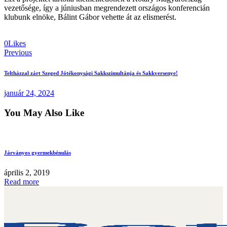
vezetősége, így a júniusban megrendezett országos konferencián
klubunk elnöke, Bálint Gábor vehette át az elismerést.
0
Likes
Bejegyzés
Previous
navigáció
Teltházzal zárt Szeged Jótékonysági Sakkszimultánja és Sakkversenye!
január 24, 2024
You May Also Like
Járványos gyermekbénulás
április 2, 2019
Read more