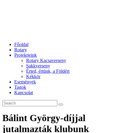
Főoldal
Rotary
Projektjeink
Rotary Kacsaverseny
Sakkverseny
Érted, értünk, a Földért
Kékkör
Események
Tagok
Kapcsolat
Bálint György-díjjal
jutalmazták klubunk